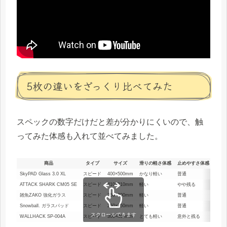
5枚の違いをざっくり比べてみた
スペックの数字だけだと差が分かりにくいので、触
ってみた体感も入れて並べてみました。
商品
タイプ
サイズ
滑りの軽さ体感
止めやすさ体感
デス
SkyPAD Glass 3.0 XL
スピード
400×500mm
かなり軽い
普通
大き
ATTACK SHARK CM05 SE
スピード
410×310mm
軽い
やや残る
中く
雑魚ZAKO 強化ガラス
スピード
250×200mm
軽い
普通
小さ
Snowball. ガラスパッド
スピード
250×250mm
軽い
普通
小さ
スクロールできます
WALLHACK SP-004A
スピード
390×450mm
とても軽い
意外と残る
中く