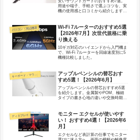
安いサウンドカードのおすすめ7選。
用途や端子、手軽さで選ぶコツを、実
機の使用感と口コミから紹介します。
ゲームの足音や通話もお手軽に底上
げ。
Wi-Fi 7ルーターのおすすめ5選
パソコン・周辺機器
【2026年7月】次世代規格に乗
り換える
10ギガ対応のハイエンドから入門機ま
で、Wi-Fi 7ルーターを回線速度別に5
機種比較しました。
アップルペンシルの替芯おす
ーボード・マウス・入力機器
キ
すめ5選！【2026年6月】
アップルペンシルの替芯おすすめ5選
を紹介します。金属製やPOM、極細
タイプの書き心地の違いや交換時期、
フィルムとの相性まで正直な感想つき
で比べました。
モニター エクセルが使いやす
ディスプレイ
い！ おすすめ4選！【2026年6
月】
エクセルなど表計算の仕事でモニター
選びに迷う方へ。画面の横幅や解像度