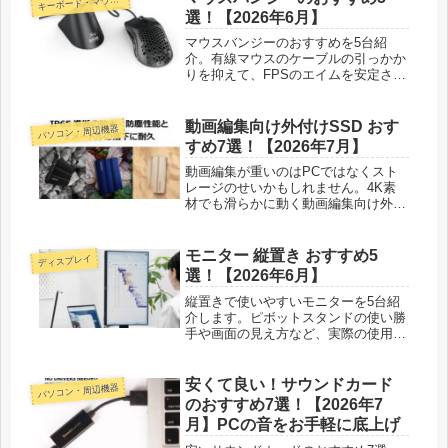
キ
選！【2026年6月】
マウスバンジーのおすすめを5台紹
介。有線マウスのケーブルの引っかか
りを抑えて、FPSのエイムを安定させ
たい人向けに高さ調節や安定感を正直
に比べました。
動画編集向け外付けSSD おす
パソコン・周辺機器
すめ7選！【2026年7月】
動画編集が重いのはPCではなくスト
レージのせいかもしれません。4K素
材でも滑らかに動く動画編集向け外付
けSSDのおすすめ7選を、実体験を交
えて紹介します。
モニター 縦置き おすすめ5
ディスプレイ
選！【2026年6月】
縦置きで使いやすいモニターを5台紹
介します。ピボットスタンドの使い勝
手や画面の見え方など、実際の使用感
と販売店へのリサーチをもとに正直に
書きました。
安くて良い！サウンドカード
パソコン・周辺機器
のおすすめ7選！【2026年7
月】PCの音をお手軽に底上げ