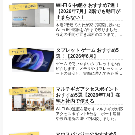
Wi-Fi 6 中継器 おすすめ7選！
パソコン・周辺機器
【2026年7月】2階でも動画が
止まらない！
木造2階建てのわが家で実際に効いた
Wi-Fi 6中継器を7台まで絞りました。
設定の手間や置き場所のコツまで、家
の電波悩みに正直に答えます。
タブレット ゲーム おすすめ5
タブレット
選！【2026年6月】
ゲームで使いやすいタブレットを5台
紹介します。メモリやリフレッシュレ
ートの目安と、実際に遊んでみた感触
をもとに、予算別に選べるよう正直に
書きました。
マルチギガアクセスポイント
パソコン・周辺機器
おすすめ5選【2026年7月】在
宅と社内で使える
Wi-Fi 6の速度を活かすマルチギガ対応
アクセスポイント5台を、ポート速度
や設置場所の違いで比較しました。
マウスバンジーのおすすめ5
ーボード・マウス・入力機器