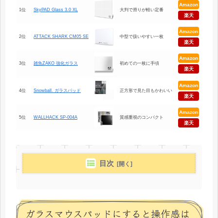
Amazon
1位
SkyPAD Glass 3.0 XL
大判で滑りが軽い定番
楽天
Amazon
2位
ATTACK SHARK CM05 SE
中型で扱いやすい一枚
楽天
Amazon
3位
雑魚ZAKO 強化ガラス
初めての一枚に手頃
楽天
Amazon
4位
Snowball. ガラスパッド
正方形で見た目もかわいい
楽天
Amazon
5位
WALLHACK SP-004A
質感重視のコンパクト
楽天
目次
ガラスマウスパッドにすると操作感は