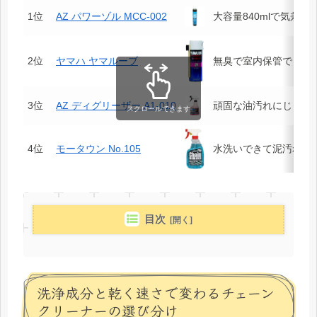
1位
AZ パワーゾル MCC-002
大容量840mlで気兼ね
2位
ヤマハ ヤマルーブ
無臭で室内保管でも扱
3位
AZ ディグリーザー A1-010
頑固な油汚れにじっく
スクロールできます
4位
モータウン No.105
水洗いできて泥汚れに
目次
洗浄成分と乾く速さで変わるチェーン
クリーナーの選び分け