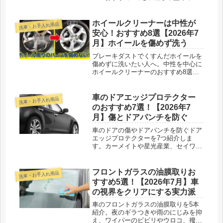
さ、雨での持ちで比べて紹介します。
ホイールクリーナーは中性が
洗車・お手入れ用品
安心！おすすめ8選【2026年7
月】ホイールを傷めず洗う
ブレーキダストでくすんだホイールを
傷めずに洗いたい人へ。中性を中心に
ホイールクリーナーのおすすめ8選
を、液性や洗浄力、素材へのやさしさ
で比べて紹介します。
車のドアエッジプロテクター
洗車・お手入れ用品
のおすすめ7選！【2026年7
月】傷とドアパンチを防ぐ
車のドアの傷やドアパンチを防ぐドア
エッジプロテクターを7つ紹介しま
す。カーメイトや星光産業、セイワな
ど、透明タイプやカーボン調、挟み込
み式と両面テープ式の選び方も添えま
した。
フロントガラスの油膜取りお
洗車・お手入れ用品
すすめ5選！【2026年7月】車
の視界をクリアにする実力派
車のフロントガラスの油膜取りを5本
紹介。夜のギラつきや雨のにじみを抑
え、ワイパーのビビリやウロコ、撥水