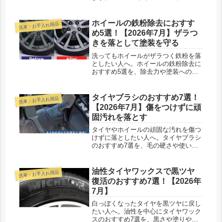
など、耐久や施工のしやすさ、ゴム対
応の違いも添えました。
ホイールの鉄粉除去におすす
洗車・お手入れ用品
め5選！【2026年7月】ザラつ
きを落として塗装を守る
洗ってもホイールがザラつく鉄粉を落
としたい人へ。ホイールの鉄粉除去に
おすすめ5選を、除去力や塗装へのや
さしさ、反応の見やすさで比べて紹介
します。
タイヤブラシのおすすめ7選！
洗車・お手入れ用品
【2026年7月】傷をつけずに頑
固汚れを落とす
タイヤやホイールの頑固な汚れを傷つ
けずに落としたい人へ。タイヤブラシ
のおすすめ7選を、毛の硬さや使いや
すさ、傷つけにくさで比べて紹介しま
す。
油性タイヤワックスで黒ツヤ
洗車・お手入れ用品
復活のおすすめ7選！【2026年
7月】
白っぽくなったタイヤを黒ツヤに戻し
たい人へ。油性を中心にタイヤワック
スのおすすめ7選を、黒さや塗りやす