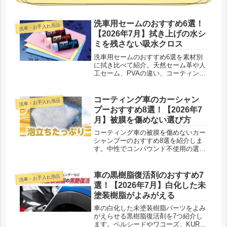
洗車用セームのおすすめ6選！
洗車・お手入れ用品
【2026年7月】拭き上げの水シ
ミを残さない吸水クロス
洗車用セームのおすすめ6選を素材別
に拭き比べて紹介。天然セーム革や人
工セーム、PVAの違い、コーティング
車にやさしい選び方、長持ちさせる洗
い方も体験ベースでまとめました。
コーティング車のカーシャン
洗車・お手入れ用品
プーおすすめ8選！【2026年7
月】被膜を傷めない選び方
コーティング車の被膜を傷めないカー
シャンプーのおすすめ8選を紹介しま
す。中性でコンパウンド不使用の選び
方や、洗い上がりに差が出る手洗いの
コツもまとめました。
車の黒樹脂復活剤のおすすめ7
洗車・お手入れ用品
選！【2026年7月】白化した未
塗装樹脂がよみがえる
車の白化した未塗装樹脂パーツをよみ
がえらせる黒樹脂復活剤を7つ紹介し
ます。ペルシードやワコーズ、KURE