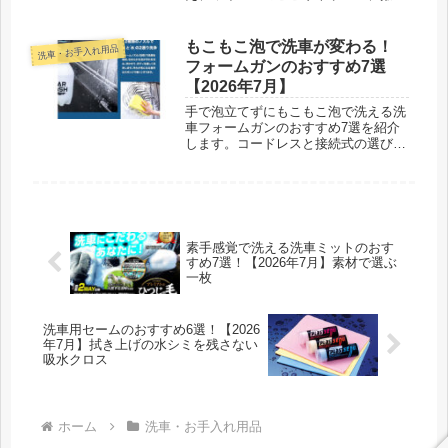
剤の下地処理まで用途別に選べます。
もこもこ泡で洗車が変わる！
洗車・お手入れ用品
フォームガンのおすすめ7選
【2026年7月】
手で泡立てずにもこもこ泡で洗える洗
車フォームガンのおすすめ7選を紹介
します。コードレスと接続式の選び分
けや、泡をきれいに活かす洗車の手順
もまとめました。
素手感覚で洗える洗車ミットのおす
すめ7選！【2026年7月】素材で選ぶ
一枚
洗車用セームのおすすめ6選！【2026
年7月】拭き上げの水シミを残さない
吸水クロス
ホーム
洗車・お手入れ用品