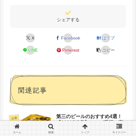
シェアする
X
Facebook
はてブ
LINE
Pinterest
コピー
関連記事
第三のビールのおすすめ4選！
お酒
【2026年7月】コスパ重視の家
飲みで選ぶ人気の缶
ホーム
検索
トップ
サイドバー