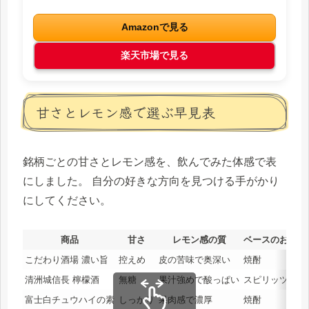
Amazonで見る
楽天市場で見る
甘さとレモン感で選ぶ早見表
銘柄ごとの甘さとレモン感を、飲んでみた体感で表
にしました。 自分の好きな方向を見つける手がかり
にしてください。
商品
甘さ
レモン感の質
ベースのお酒
こだわり酒場 濃い旨
控えめ
皮の苦味で奥深い
焼酎
清洲城信長 檸檬酒
無糖
果汁強めで酸っぱい
スピリッツ
富士白チュウハイの素
しっかり
果肉感で濃厚
焼酎