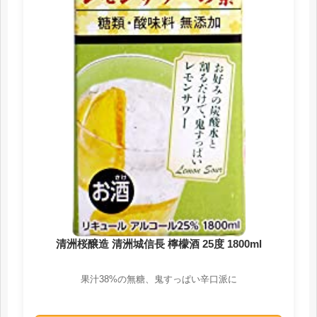
清洲桜醸造 清洲城信長 檸檬酒 25度 1800ml
果汁38%の無糖、鬼すっぱい辛口派に