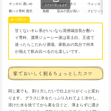
サッポロ 濃いめ
ほどほど
酸味すっきり
ウォッカ
スクロールできます
酎ハイ専科 贅沢
無糖
旨みの質が高い
スピリッツ
甘くないキレ系がいいなら清洲城信長か酎ハ
イ専科、濃厚ジューシー派は富士白、王道で
迷ったらこだわり酒場。家飲みの気分で何本
か揃えて飲み比べるのも楽しいです。
家でおいしく割るちょっとしたコツ
同じ素でも、割り方しだいで仕上がりがぐっと変わ
ります。 グラスに氷をたっぷり入れてよく冷やし、
溶けた水を捨ててから素を注ぐと、薄まらずに濃さ