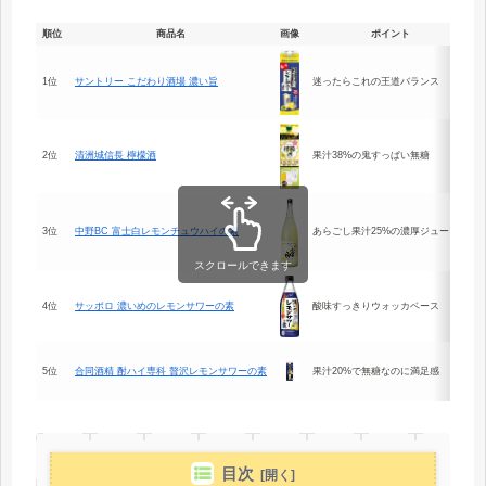
順位
商品名
画像
ポイント
1位
サントリー こだわり酒場 濃い旨
迷ったらこれの王道バランス
2位
清洲城信長 檸檬酒
果汁38%の鬼すっぱい無糖
3位
中野BC 富士白レモンチュウハイの素
あらごし果汁25%の濃厚ジューシー
スクロールできます
4位
サッポロ 濃いめのレモンサワーの素
酸味すっきりウォッカベース
5位
合同酒精 酎ハイ専科 贅沢レモンサワーの素
果汁20%で無糖なのに満足感
目次