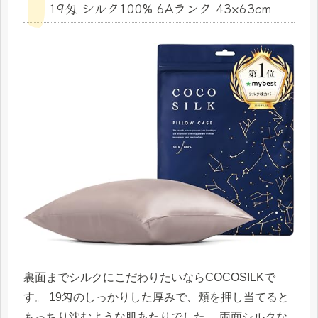
19匁 シルク100% 6Aランク 43×63cm
裏面までシルクにこだわりたいならCOCOSILKで
す。 19匁のしっかりした厚みで、頬を押し当てると
もっちり沈むような肌あたりでした。
両面シルクな