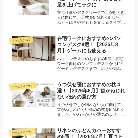
足を上げてラクに
立ち仕事やデスクワークで足がむくむ
人に向けて、足枕を5つ比べました。
ふくらはぎや太ももを支えるタイプの
選び方と、高さや使い方のコツを寝具
ライターが紹介します。
在宅ワークにおすすめのパソ
パソコンデスク
コンデスク9選！【2026年8
月】ゲームにも使える
パソコンデスクのおすすめ9選。在宅
ワーク向けのシンプルデスクからL字
ゲーミングデスクまで、広さや組み立
てやすさで選び、選び方やデスク周り
の整え方とあわせて紹介します。
うつ伏せ寝におすすめの枕 4
ホーム＆キッチン
選！【2026年6月】首がねじれ
ない低めの選び方
うつ伏せでしか眠れない人に向けて、
首がねじれにくい低めの枕を5つ比べ
ました。やわらかさや通気のよさ、枕
の置き方のコツまで寝具ライターが紹
介します。
リネンのふとんカバーおすす
ホーム＆キッチン
め5選！【2026年7月】夏さら