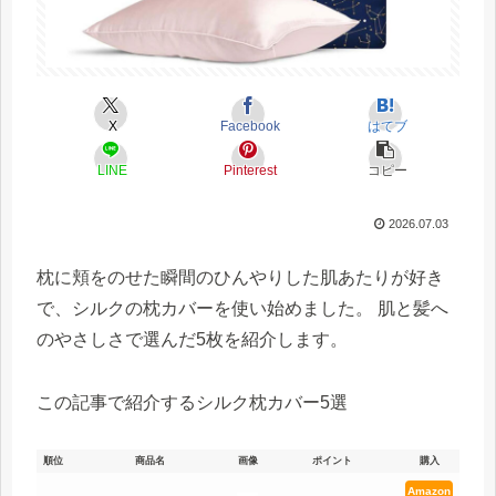
X
Facebook
はてブ
LINE
Pinterest
コピー
2026.07.03
枕に頬をのせた瞬間のひんやりした肌あたりが好き
で、シルクの枕カバーを使い始めました。 肌と髪へ
のやさしさで選んだ5枚を紹介します。
この記事で紹介するシルク枕カバー5選
順位
商品名
画像
ポイント
購入
Amazon