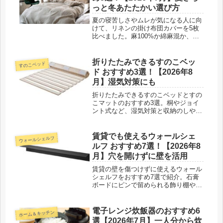
っと冬あたたかい選び方
夏の寝苦しさやムレが気になる人に向
けて、リネンの掛け布団カバーを5枚
比べました。麻100%か綿麻混か、番
手や洗い加工での選び方と、長もちす
る洗い方を寝具ライターが紹介しま
す。
折りたたみできるすのこベッ
すのこベッド
ド おすすめ3選！【2026年8
月】湿気対策にも
折りたたみできるすのこベッドとすの
こマットのおすすめ3選。桐やジョイ
ント式など、湿気対策と収納のしやす
さで選んだ商品を、選び方やお手入れ
のコツとあわせて紹介します。
賃貸でも使えるウォールシェ
ウォールシェルフ
ルフ おすすめ7選！【2026年8
月】穴を開けずに壁を活用
賃貸の壁を傷つけずに使えるウォール
シェルフをおすすめ7選で紹介。石膏
ボードにピンで留められる飾り棚や収
納棚を、取り付けのコツや耐荷重の目
安とあわせてまとめました。
電子レンジ炊飯器のおすすめ6
ホーム＆キッチン
選【2026年7月】一人分から炊