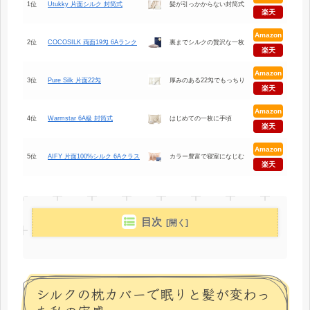
1位
Utukky 片面シルク 封筒式
髪が引っかからない封筒式
楽天
Amazon
2位
COCOSILK 両面19匁 6Aランク
裏までシルクの贅沢な一枚
楽天
Amazon
3位
Pure Silk 片面22匁
厚みのある22匁でもっちり
楽天
Amazon
4位
Warmstar 6A級 封筒式
はじめての一枚に手頃
楽天
Amazon
5位
AIFY 片面100%シルク 6Aクラス
カラー豊富で寝室になじむ
楽天
目次
シルクの枕カバーで眠りと髪が変わっ