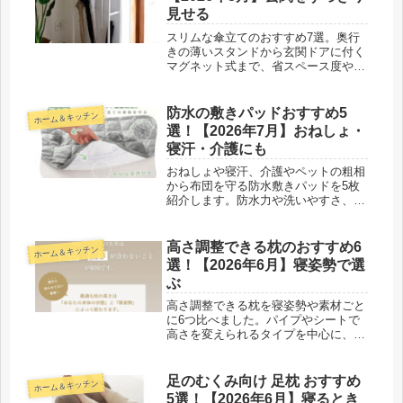
見せる
スリムな傘立てのおすすめ7選。奥行
きの薄いスタンドから玄関ドアに付く
マグネット式まで、省スペース度や倒
れにくさで選び、置き方のコツとあわ
せて紹介します。
防水の敷きパッドおすすめ5
ホーム＆キッチン
選！【2026年7月】おねしょ・
寝汗・介護にも
おねしょや寝汗、介護やペットの粗相
から布団を守る防水敷きパッドを5枚
紹介します。防水力や洗いやすさ、ズ
レにくさの目安もまとめたので一枚選
びにどうぞ。
高さ調整できる枕のおすすめ6
ホーム＆キッチン
選！【2026年6月】寝姿勢で選
ぶ
高さ調整できる枕を寝姿勢や素材ごと
に6つ比べました。パイプやシートで
高さを変えられるタイプを中心に、横
向き寝や仰向け寝に合う枕の選び方と
使い方を寝具ライターが紹介します。
足のむくみ向け 足枕 おすすめ
ホーム＆キッチン
5選！【2026年6月】寝るとき