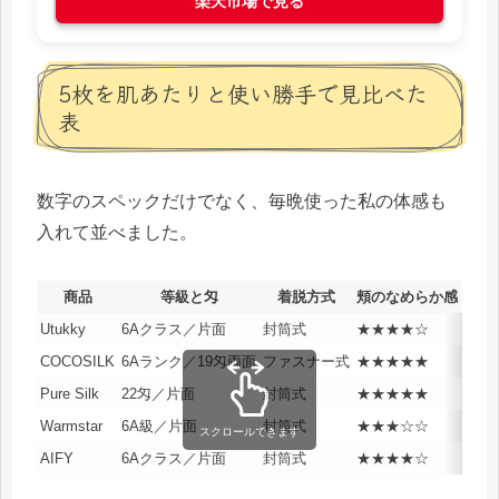
楽天市場で見る
5枚を肌あたりと使い勝手で見比べた
表
数字のスペックだけでなく、毎晩使った私の体感も
入れて並べました。
商品
等級と匁
着脱方式
頬のなめらか感
朝の
Utukky
6Aクラス／片面
封筒式
★★★★☆
★★
COCOSILK
6Aランク／19匁両面
ファスナー式
★★★★★
★★
Pure Silk
22匁／片面
封筒式
★★★★★
★★
Warmstar
6A級／片面
封筒式
★★★☆☆
★★
スクロールできます
AIFY
6Aクラス／片面
封筒式
★★★★☆
★★