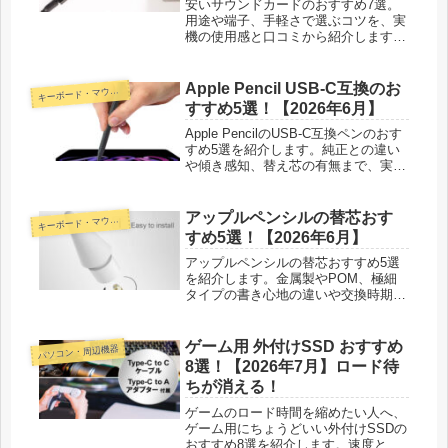
安いサウンドカードのおすすめ7選。
用途や端子、手軽さで選ぶコツを、実
機の使用感と口コミから紹介します。
ゲームの足音や通話もお手軽に底上
げ。
Apple Pencil USB-C互換のお
ーボード・マウス・入力機器
キ
すすめ5選！【2026年6月】
Apple PencilのUSB-C互換ペンのおす
すめ5選を紹介します。純正との違い
や傾き感知、替え芯の有無まで、実際
に書き比べた正直な感想つきで比べま
した。
アップルペンシルの替芯おす
ーボード・マウス・入力機器
キ
すめ5選！【2026年6月】
アップルペンシルの替芯おすすめ5選
を紹介します。金属製やPOM、極細
タイプの書き心地の違いや交換時期、
フィルムとの相性まで正直な感想つき
で比べました。
ゲーム用 外付けSSD おすすめ
パソコン・周辺機器
8選！【2026年7月】ロード待
ちが消える！
ゲームのロード時間を縮めたい人へ、
ゲーム用にちょうどいい外付けSSDの
おすすめ8選を紹介します。速度と耐