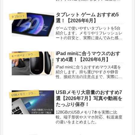
久性を比べて、PCでもPS5でも挿し
てすぐ使える1台が見つかります。
タブレット ゲーム おすすめ5
タブレット
選！【2026年6月】
ゲームで使いやすいタブレットを5台
紹介します。メモリやリフレッシュレ
ートの目安と、実際に遊んでみた感触
をもとに、予算別に選べるよう正直に
書きました。
iPad miniに合うマウスのおす
ーボード・マウス・入力機器
キ
すめ4選！【2026年6月】
iPad miniに合うおすすめマウス4選を
紹介します。持ち運びやすさや静音
性、接続方法の注意点まで、実際に触
った正直な感想つきで比べました。
USBメモリ大容量のおすすめ7
SBメモリ・フラッシュドライブ
U
選【2026年7月】写真や動画を
たっぷり保存！
128GBのUSBメモリ7本を実際に比
較。端子形状やスマホ対応、転送速度
の違いをまとめました。