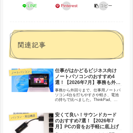
LINE
Pinterest
コピー
関連記事
仕事がはかどるビジネス向け
ノートパソコン
ノートパソコンのおすすめ4
選！【2026年7月】事務も外回
りも一台で
事務から外回りまで、仕事用ノートパ
ソコン4台を打ちやすさや軽さ、電池
の持ちで比べました。ThinkPad、
HP、dynabook、MSIの向き不向きを
口コミと使用感で紹介します。
安くて良い！サウンドカード
パソコン・周辺機器
のおすすめ7選！【2026年7
月】PCの音をお手軽に底上げ