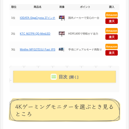
順位
商品名
画像
ポイント
購入
Amazon
1位
IODATA GigaCrysta 27インチ
国内メーカーで安心の一台
楽天
Amazon
2位
KTC M27P6 QD-MiniLED
HDR1400で明暗がド迫力
楽天
Amazon
3位
Minifire MFG27D1U Fast IPS
手頃にデュアルモード両取り
楽天
目次
4Kゲーミングモニターを選ぶとき見る
ところ