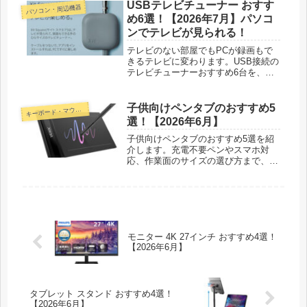
USBテレビチューナー おすす
パソコン・周辺機器
め6選！【2026年7月】パソコ
ンでテレビが見られる！
テレビのない部屋でもPCが録画もで
きるテレビに変わります。USB接続の
テレビチューナーおすすめ6台を、映
る放送と録画機能の違いから正直に紹
介します。
子供向けペンタブのおすすめ5
ーボード・マウス・入力機器
キ
選！【2026年6月】
子供向けペンタブのおすすめ5選を紹
介します。充電不要ペンやスマホ対
応、作業面のサイズの選び方まで、実
際に子供と使い比べた正直な感想つき
で比べました。
モニター 4K 27インチ おすすめ4選！
【2026年6月】
タブレット スタンド おすすめ4選！
【2026年6月】