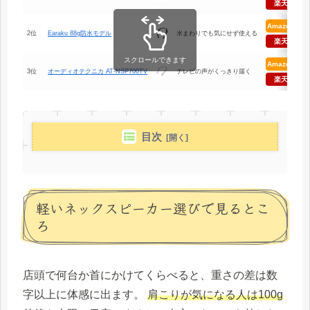
楽天
Amazon
2位
Earaku 88g防水モデル
水まわりでも気にせず使える
楽天
スクロールできます
Amazon
3位
オーディオテクニカ AT-NSP700TV
テレビの声がくっきり届く
楽天
目次
軽いネックスピーカー選びで見るとこ
ろ
店頭で何台か首にかけてくらべると、重さの差は数
字以上に体感に出ます。
肩こりが気になる人は100g