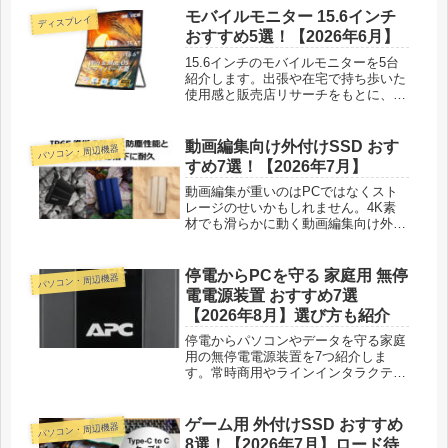
モバイルモニター 15.6インチ
ディスプレイ
おすすめ5選！【2026年6月】
15.6インチのモバイルモニターを5台
紹介します。出張や在宅で持ち歩いた
使用感と販売店リサーチをもとに、接
続やスタンドの違いまで正直に書きま
した。
動画編集向け外付けSSD おす
パソコン・周辺機器
すめ7選！【2026年7月】
動画編集が重いのはPCではなくスト
レージのせいかもしれません。4K素
材でも滑らかに動く動画編集向け外付
けSSDのおすすめ7選を、実体験を交
えて紹介します。
停電からPCを守る 家庭用 無停
パソコン・周辺機器
電電源装置 おすすめ7選
【2026年8月】選び方も紹介
停電からパソコンやデータを守る家庭
用の無停電電源装置を7つ紹介しま
す。常時商用やラインインタラクティ
ブなどの給電方式、正弦波と矩形波の
違い、容量の選び方もわかりやすくお
届けします。
ゲーム用 外付けSSD おすすめ
パソコン・周辺機器
8選！【2026年7月】ロード待