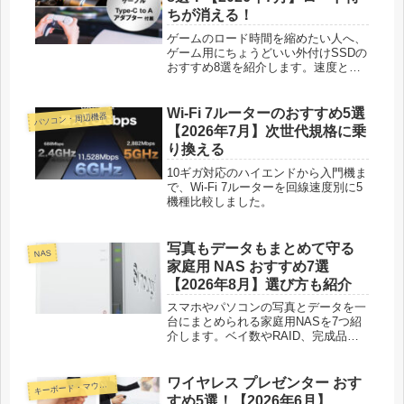
ちが消える！
ゲームのロード時間を縮めたい人へ、
ゲーム用にちょうどいい外付けSSDの
おすすめ8選を紹介します。速度と耐
久性を比べて、PCでもPS5でも挿し
てすぐ使える1台が見つかります。
Wi-Fi 7ルーターのおすすめ5選
パソコン・周辺機器
【2026年7月】次世代規格に乗
り換える
10ギガ対応のハイエンドから入門機ま
で、Wi-Fi 7ルーターを回線速度別に5
機種比較しました。
写真もデータもまとめて守る
NAS
家庭用 NAS おすすめ7選
【2026年8月】選び方も紹介
スマホやパソコンの写真とデータを一
台にまとめられる家庭用NASを7つ紹
介します。ベイ数やRAID、完成品と
キットの違い、2.5GbEの選び方まで
わかりやすくお届けします。
ワイヤレス プレゼンター おす
ーボード・マウス・入力機器
キ
すめ5選！【2026年6月】