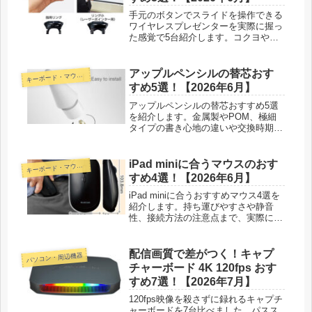
手元のボタンでスライドを操作できる
ワイヤレスプレゼンターを実際に握っ
た感覚で5台紹介します。コクヨやロ
ジクール、Canonなど、タイプやレー
ザー色の選び方、本番での使い方も書
きました。
アップルペンシルの替芯おす
ーボード・マウス・入力機器
キ
すめ5選！【2026年6月】
アップルペンシルの替芯おすすめ5選
を紹介します。金属製やPOM、極細
タイプの書き心地の違いや交換時期、
フィルムとの相性まで正直な感想つき
で比べました。
iPad miniに合うマウスのおす
ーボード・マウス・入力機器
キ
すめ4選！【2026年6月】
iPad miniに合うおすすめマウス4選を
紹介します。持ち運びやすさや静音
性、接続方法の注意点まで、実際に触
った正直な感想つきで比べました。
配信画質で差がつく！キャプ
パソコン・周辺機器
チャーボード 4K 120fps おす
すめ7選！【2026年7月】
120fps映像を殺さずに録れるキャプチ
ャーボードを7台比べました。パスス