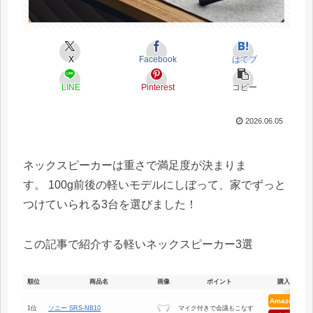
X
Facebook
はてブ
LINE
Pinterest
コピー
2026.06.05
ネックスピーカーは重さで満足度が決まりま
す。 100g前後の軽いモデルにしぼって、家でずっと
つけていられる3台を選びました！
この記事で紹介する軽いネックスピーカー3選
順位
商品名
画像
ポイント
購入
Amazon
1位
ソニー SRS-NB10
マイク付きで会議もこなす