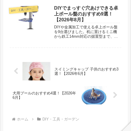
さで正直に比べています。
DIYでまっすぐ穴あけできる卓
D
IY・工具・ガーデン
上ボール盤のおすすめ9選！
【2026年8月】
DIYや金属加工で使える卓上ボール盤
を9台選びました。机に置けるミニ機
から鉄工14mm対応の据置型まで、置
き場所と使いやすさの目線で正直に比
べています。
スイミングキャップ 子供のおすすめ3
選！【2026年6月】
犬用プールのおすすめ4選！【2026年
6月】
ホーム
DIY・工具・ガーデン