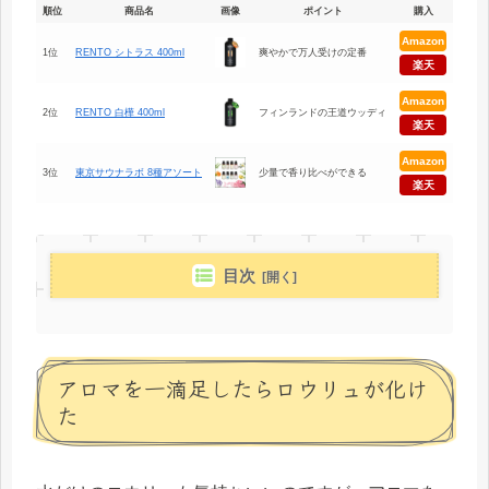
順位
商品名
画像
ポイント
購入
Amazon
1位
RENTO シトラス 400ml
爽やかで万人受けの定番
楽天
Amazon
2位
RENTO 白樺 400ml
フィンランドの王道ウッディ
楽天
Amazon
3位
東京サウナラボ 8種アソート
少量で香り比べができる
楽天
目次
アロマを一滴足したらロウリュが化け
た