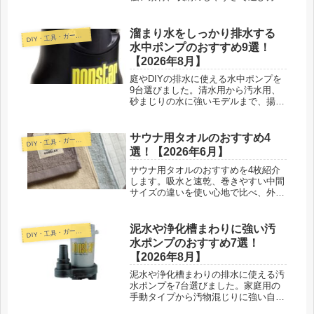
整理し、安全な置き方や夏の犬グッズ
も紹介します。
溜まり水をしっかり排水する
D
IY・工具・ガーデン
水中ポンプのおすすめ9選！
【2026年8月】
庭やDIYの排水に使える水中ポンプを
9台選びました。清水用から汚水用、
砂まじりの水に強いモデルまで、揚程
と水質の目線で正直に比べています。
サウナ用タオルのおすすめ4
D
IY・工具・ガーデン
選！【2026年6月】
サウナ用タオルのおすすめを4枚紹介
します。吸水と速乾、巻きやすい中間
サイズの違いを使い心地で比べ、外気
浴での使い方や一緒に揃えたい関連グ
ッズも紹介します。
泥水や浄化槽まわりに強い汚
D
IY・工具・ガーデン
水ポンプのおすすめ7選！
【2026年8月】
泥水や浄化槽まわりの排水に使える汚
水ポンプを7台選びました。家庭用の
手動タイプから汚物混じりに強い自動
型まで、詰まりにくさと設置のしやす