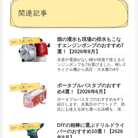
関連記事
畑の灌水も現場の排水もこな
D
IY・工具・ガーデン
すエンジンポンプのおすすめ7
選！【2026年8月】
水道や電源がない畑や現場で使えるエ
ンジンポンプを7台選びました。軽い2
サイクル機から高圧・大水量の4サイ
クル機まで、パワーと運びやすさで正
直に比べています。
ポータブルバスタブのおすす
D
IY・工具・ガーデン
め4選！【2026年6月】
ポータブルバスタブのおすすめを4つ
紹介します。水風呂やアウトドア、防
災にも使える持ち運べる浴槽を、浸か
れる深さや軽さ、保温で比べ、選び方
や使う場面も紹介します。
DIYの相棒に選ぶドリルドライ
D
IY・工具・ガーデン
バーのおすすめ10選！【2026
年8月】