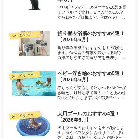
ドリルドライバーのおすすめ10選を電
圧とトルクで比較。DIY入門の10.8V
から18Vのプロ機まで、初めての一台
の選び方も紹介します。
折り畳み浴槽のおすすめ4選！
D
IY・工具・ガーデン
【2026年6月】
折り畳み浴槽のおすすめを4つ紹介し
ます。保温蓋の有無や浸かれる深さ、
収納のしやすさで選び方を整理し、気
持ちよく浸かるコツや一緒に揃えたい
グッズも紹介します。
ベビー浮き輪のおすすめ5選！
D
IY・工具・ガーデン
【2026年6月】
赤ちゃんが安心して浮かべるベビー浮
き輪を、月齢と形で選ぶコツとあわせ
て5商品紹介します。水遊びデビュー
に合う一本が見つかります。
犬用プールのおすすめ4選！
D
IY・工具・ガーデン
【2026年6月】
犬用プールのおすすめを4つ紹介しま
す。庭やベランダに合うサイズ、爪に
強い素材、収納のしやすさで選び方を